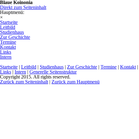
Blaue Koinonia
Direkt zum Seiteninhalt
Hauptmenü:
×
Startseite
Leitbild
Studienhaus
Zur Geschichte
Termine
Kontakt
Links
Intern
Startseite
|
Leitbild
|
Studienhaus
|
Zur Geschichte
|
Termine
|
Kontakt
|
Links
|
Intern
|
Generelle Seitenstruktur
Copyright 2015. All rights reserved.
Zurück zum Seiteninhalt
|
Zurück zum Hauptmenü